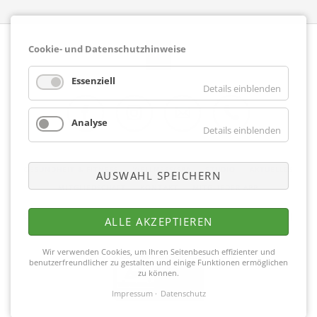
Cookie- und Datenschutzhinweise
Essenziell
Details einblenden
Analyse
Details einblenden
Facebook
Instagram
E-Mail
Telefon
NAVIGATION
GESUNDHEIT & FITNESS
WELLNESS/SPA
STUDIO
AKTUELLES
AUSWAHL SPEICHERN
ÜBERSPRINGEN
MITGLIEDSCHAFT
KONTAKT
MITGLIEDER APP
Copyright © 2026 Fitnesscenter Merkelbach |
Impressum
|
Datenschutz
|
ALLE AKZEPTIEREN
Partner
Wir verwenden Cookies, um Ihren Seitenbesuch effizienter und
benutzerfreundlicher zu gestalten und einige Funktionen ermöglichen
zu können.
Impressum
Datenschutz