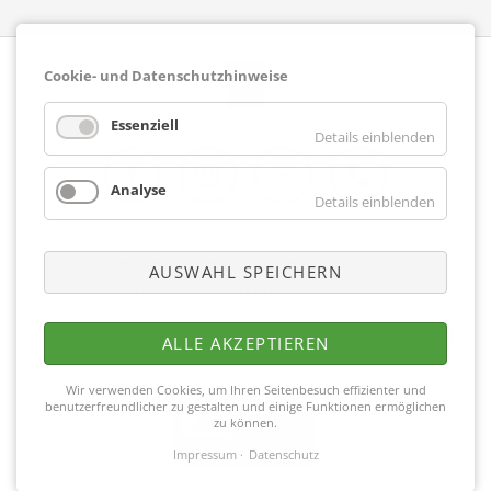
Cookie- und Datenschutzhinweise
Essenziell
Details einblenden
Analyse
Details einblenden
Facebook
Instagram
E-Mail
Telefon
NAVIGATION
GESUNDHEIT & FITNESS
WELLNESS/SPA
STUDIO
AKTUELLES
AUSWAHL SPEICHERN
ÜBERSPRINGEN
MITGLIEDSCHAFT
KONTAKT
MITGLIEDER APP
Copyright © 2026 Fitnesscenter Merkelbach |
Impressum
|
Datenschutz
|
ALLE AKZEPTIEREN
Partner
Wir verwenden Cookies, um Ihren Seitenbesuch effizienter und
benutzerfreundlicher zu gestalten und einige Funktionen ermöglichen
zu können.
Impressum
Datenschutz