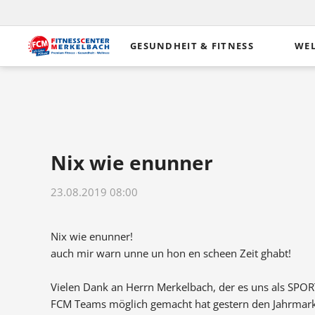
GESUNDHEIT & FITNESS
WEL
Training
Check-Ups
Sau
Gerätegestütztes
Cardioscan
Sch
Training
MetabolicScan
Mas
Rücken
Medizinische
Nix wie enunner
Infr
Ernährung
Körperzusammensetzun
analyse
Herz-Kreislauf
23.08.2019 08:00
Dr. Wolff Balance Check
EMS-Training
Dr. Wolff BackCheck
Power Plate
Nix wie enunner!
Beweglichkeit
auch mir warn unne un hon en scheen Zeit ghabt!
EGYM – Das smarte
Vielen Dank an Herrn Merkelbach, der es uns als SPO
Training
FCM Teams möglich gemacht hat gestern den Jahrmark