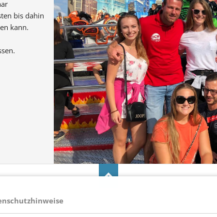
aar
sten bis dahin
men
kann.
ssen.
enschutzhinweise