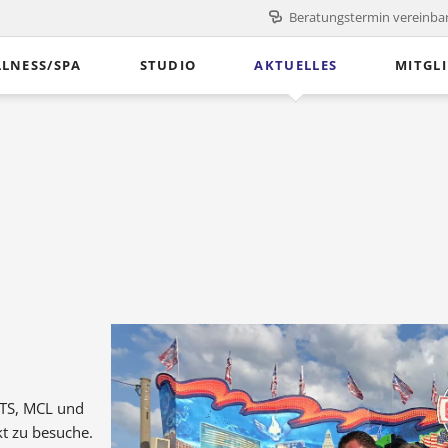
Beratungstermin vereinba
LNESS/SPA
STUDIO
AKTUELLES
MITGL
Kurse
Betreuungskonzept
nalandschaft
Über uns
wimmbad
Team
sage
Öffnungszeiten
arotkabine
Jobs
gs­
FAQ
RTS, MCL und
t zu besuche.