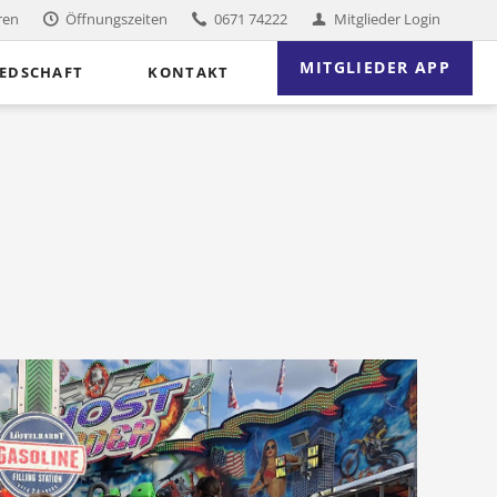
ren
Öffnungszeiten
0671 74222
Mitglieder Login
Nav
MITGLIEDER APP
IEDSCHAFT
KONTAKT
übe
Firmenfitness
Reha-Sport