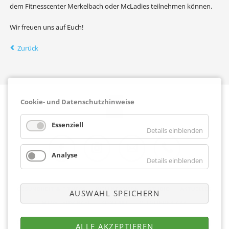
dem Fitnesscenter Merkelbach oder McLadies teilnehmen können.
Wir freuen uns auf Euch!
Zurück
Cookie- und Datenschutzhinweise
Essenziell
Details einblenden
Analyse
Details einblenden
Facebook
Instagram
E-Mail
Telefon
NAVIGATION
GESUNDHEIT & FITNESS
WELLNESS/SPA
STUDIO
AKTUELLES
AUSWAHL SPEICHERN
ÜBERSPRINGEN
MITGLIEDSCHAFT
KONTAKT
MITGLIEDER APP
Copyright © 2026 Fitnesscenter Merkelbach |
Impressum
|
Datenschutz
|
ALLE AKZEPTIEREN